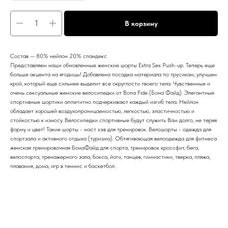
В корзину
Состав — 80% нейлон 20% спандекс
Представляем наши обновленные женские шорты Extra Sex Push-up. Теперь еще
больше акцента на ягодицы! Добавлена посадка материала по трусикам, улучшен
крой, который еще сильнее выделит все округлости твоего тела. Чувственные и
очень сексуальные женские велосипедки от Bona Fide (Бона Файд). Элегантные
спортивные шортики аппетитно подчеркивают каждый изгиб тела. Нейлон
обладает хорошей воздухопроницаемостью, легкостью, эластичностью и
стойкостью к износу. Велосипедки спортивные будут служить Вам долго, не теряя
форму и цвет! Такие шорты - маст хэв для тренировок. Велошорты - одежда для
спортзала и активного отдыха (туризма). Обтягивающая велоодежда для фитнеса
женская тренировочная БонаФайд для спорта, тренировок кроссфит, бега,
велоспорта, тренажерного зала, бокса, йоги, танцев, гимнастики, тверка, пляжа,
плавания, дома, игр в теннис и баскетбол.