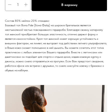
В корзину
Состав 80% нейлон 20% спандекс
Базовый топ Bona Fide (Бона Файд) на широких бретельках является
неотъемлемой частью повседневного гардероба. Благодаря своему материалу
топ женский приобретает большую эластичность, отлично держит форму и
является износостойким. Кроп топ женский имеет хорошую устойчивость к
внешним факторам, не линяет, не выгорает под действием летнего ультрафиолета,
а Ваша кожа сможет полноценно в ней дышать. Вы можете сочетать этот топик
практически с любым элементом Вашего гардероба. Вместе с леггинсами или
джеггинсами он подойдет для спорта и отдыха дома, надев кожаную куртку и
джинсы, можно смело отправляться на прогулки. Если Вам предстоит свидание,
работа в офисе или встреча с друзьями, то смело миксуйте маечку с брюками и
обувью на каблуке.