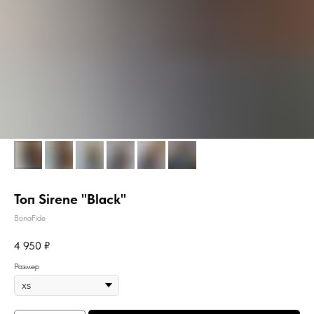
Топ Sirene "Black"
BonaFide
4 950
₽
Размер