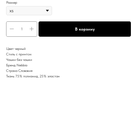
Размер
В корзину
Цвет черный
Стиль с принтом
Чашки без чашки
Бренд Nebbia
Страна Словакия
Ткань 75% полиамид, 25% эластан