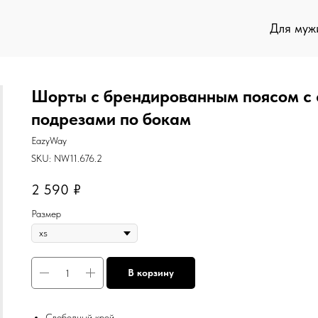
Для муж
Шорты с брендированным поясом c 
подрезами по бокам
EazyWay
SKU:
NW11.676.2
2 590
₽
Размер
В корзину
Свободный крой