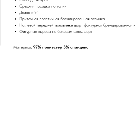
Средняя посадка по талии
Длина mini
Притачная эластичная брендированная резинка
На левой передней половинке шорт фактурная брендированная 
Фигурные вырезы по боковым швам шорт
Материал:
97% полиэстер 3% спандекс