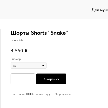
Для муж
Шорты Shorts "Snake"
BonaFide
4 550
₽
Размер
В корзину
Состав — 100% полиэстер/100% polyester