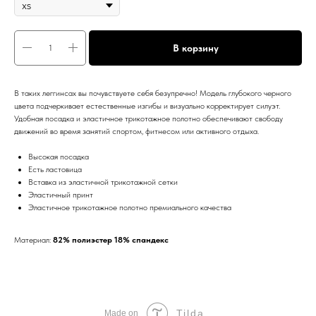
В корзину
В таких леггинсах вы почувствуете себя безупречно! Модель глубокого черного
цвета подчеркивает естественные изгибы и визуально корректирует силуэт.
Удобная посадка и эластичное трикотажное полотно обеспечивают свободу
движений во время занятий спортом, фитнесом или активного отдыха.
Высокая посадка
Есть ластовица
Вставка из эластичной трикотажной сетки
Эластичный принт
Эластичное трикотажное полотно премиального качества
Материал:
82% полиэстер 18% спандекс
Tilda
Made on