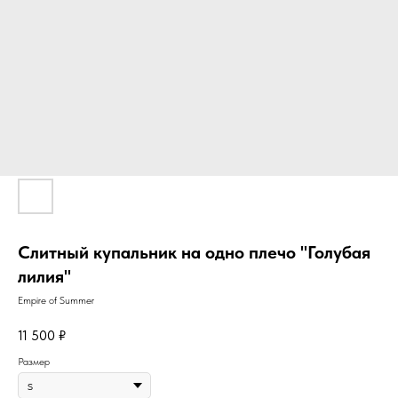
Слитный купальник на одно плечо "Голубая
лилия"
Empire of Summer
11 500
₽
Размер