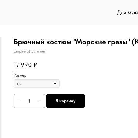
Для муж
Брючный костюм "Морские грезы" (
Empire of Summer
17 990
₽
Размер
В корзину