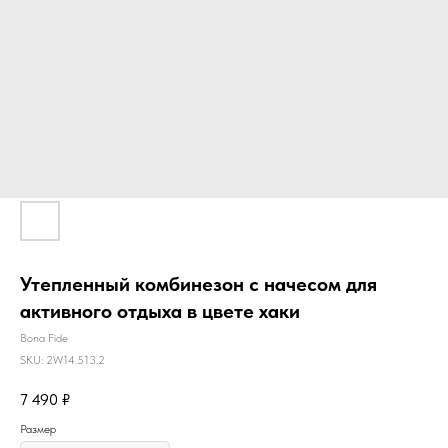
Утепленный комбинезон с начесом для
активного отдыха в цвете хаки
Bona Fide
SKU:
2W14.513.2
7 490
₽
Размер