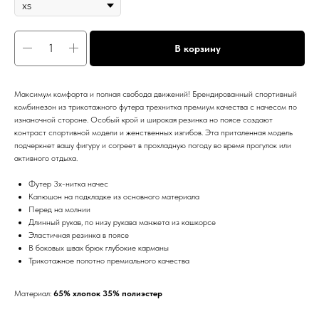
В корзину
Максимум комфорта и полная свобода движений! Брендированный спортивный
комбинезон из трикотажного футера трехнитка премиум качества с начесом по
изнаночной стороне. Особый крой и широкая резинка но поясе создают
контраст спортивной модели и женственных изгибов. Эта приталенная модель
подчеркнет вашу фигуру и согреет в прохладную погоду во время прогулок или
активного отдыха.
Футер 3х-нитка начес
Капюшон на подкладке из основного материала
Перед на молнии
Длинный рукав, по низу рукава манжета из кашкорсе
Эластичная резинка в поясе
В боковых швах брюк глубокие карманы
Трикотажное полотно премиального качества
Материал:
65% хлопок 35% полиэстер