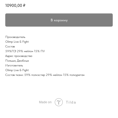
10900,00
₽
В корзину
Производитель
Olimp Live & Fight
Состав
59%ПЭ 29% нейлон 15% ПУ
Адрес производства
Польша, Дембица
Изготовитель
Olimp Live & Fight
Состав ткани: 59% полиэстер 29% нейлон 15% полиуретан
Tilda
Made on