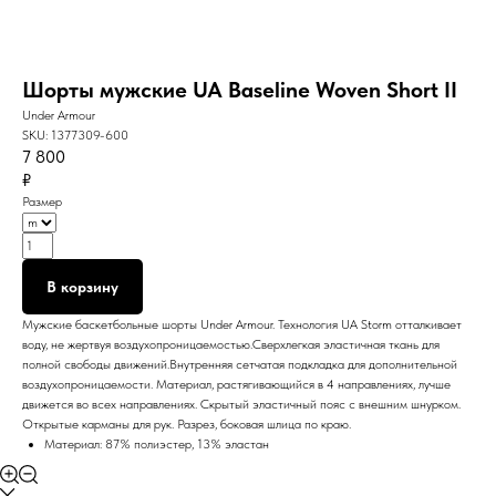
Шорты мужские UA Baseline Woven Short II
Under Armour
SKU:
1377309-600
7 800
₽
Размер
В корзину
Мужские баскетбольные шорты Under Armour. Технология UA Storm отталкивает
воду, не жертвуя воздухопроницаемостью.Сверхлегкая эластичная ткань для
полной свободы движений.Внутренняя сетчатая подкладка для дополнительной
воздухопроницаемости. Материал, растягивающийся в 4 направлениях, лучше
движется во всех направлениях. Скрытый эластичный пояс с внешним шнурком.
Открытые карманы для рук. Разрез, боковая шлица по краю.
Материал: 87% полиэстер, 13% эластан