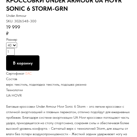
КРОССОВКИ UNDER ARMOUR UA HOVR
SONIC 6 STORM-GRN
Under Armour
SKU:
3026548-300
19 999
₽
Размер
В корзину
Сертификат
EAC
Состав
верх: текстиль, подкладка: текстиль, подошва: резина
Технологии
UA HOVR
Беговые кроссовки Under Armour Hovr Sonic 6 Storm - это легкие кроссовки с
отличной амортизацией и плавным перекатом, отлично подойдут для ежедневных
пробежек. Благодаря системе амортизации UA Hovr кроссовки поглощают часть
удара, приходящегося на стопу спортсмена, сохраняя силы и обеспечивая более
высокий уровень комфорта. - Сетчатый верх с технологией Storm, для защиты от
влаги без потери воздухопроницаемости - Жесткий задник удерживает ногу на