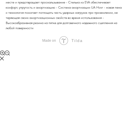
месте и предотвращает проскальзывание - Стелька из EVA обеспечивает
комфорт, упругость и амортизацию - Система амортизации UA Hovr - новая пена
и технология помогает поглощать часть ударных нагрузок при приземлении, не
теряющая своих амортизационных свойств во время использования -
Высокоабразивная резина на пятке для долговечного надежного сцепления на
любой поверхности
Tilda
Made on