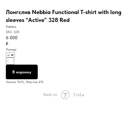
Лонгслив Nebbia Functional T-shirt with long
sleeves “Active” 328 Red
Nebbia
SKU:
328
6 000
₽
Размер
В корзину
Хлопок 96%, Эластан 4%
Tilda
Made on