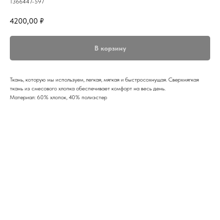
1366447-597
4200,00
₽
В корзину
Ткань, которую мы используем, легкая, мягкая и быстросохнущая. Сверхмягкая
ткань из смесового хлопка обеспечивает комфорт на весь день.
Материал: 60% хлопок, 40% полиэстер